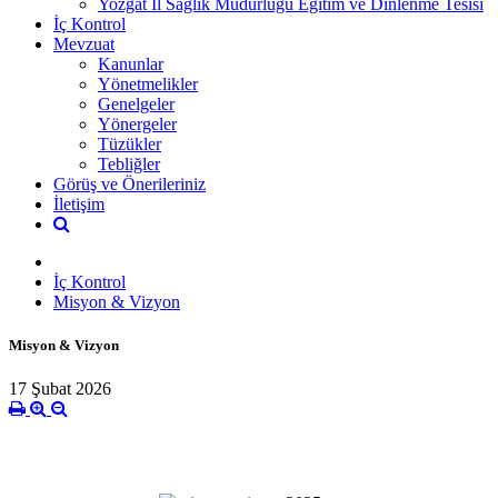
Yozgat İl Sağlık Müdürlüğü Eğitim ve Dinlenme Tesisi
İç Kontrol
Mevzuat
Kanunlar
Yönetmelikler
Genelgeler
Yönergeler
Tüzükler
Tebliğler
Görüş ve Önerileriniz
İletişim
İç Kontrol
Misyon & Vizyon
Misyon & Vizyon
17 Şubat 2026