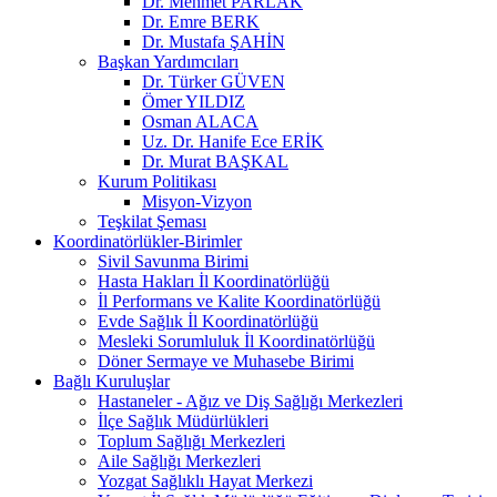
Dr. Mehmet PARLAK
Dr. Emre BERK
Dr. Mustafa ŞAHİN
Başkan Yardımcıları
Dr. Türker GÜVEN
Ömer YILDIZ
Osman ALACA
Uz. Dr. Hanife Ece ERİK
Dr. Murat BAŞKAL
Kurum Politikası
Misyon-Vizyon
Teşkilat Şeması
Koordinatörlükler-Birimler
Sivil Savunma Birimi
Hasta Hakları İl Koordinatörlüğü
İl Performans ve Kalite Koordinatörlüğü
Evde Sağlık İl Koordinatörlüğü
Mesleki Sorumluluk İl Koordinatörlüğü
Döner Sermaye ve Muhasebe Birimi
Bağlı Kuruluşlar
Hastaneler - Ağız ve Diş Sağlığı Merkezleri
İlçe Sağlık Müdürlükleri
Toplum Sağlığı Merkezleri
Aile Sağlığı Merkezleri
Yozgat Sağlıklı Hayat Merkezi