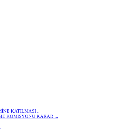
İNE KATILMASI ...
E KOMİSYONU KARAR ...
ı