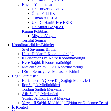
Dr. Mustafa ŞAHİN
Başkan Yardımcıları
Dr. Türker GÜVEN
Ömer YILDIZ
Osman ALACA
Uz. Dr. Hanife Ece ERİK
Dr. Murat BAŞKAL
Kurum Politikası
Misyon-Vizyon
Teşkilat Şeması
Koordinatörlükler-Birimler
Sivil Savunma Birimi
Hasta Hakları İl Koordinatörlüğü
İl Performans ve Kalite Koordinatörlüğü
Evde Sağlık İl Koordinatörlüğü
Mesleki Sorumluluk İl Koordinatörlüğü
Döner Sermaye ve Muhasebe Birimi
Bağlı Kuruluşlar
Hastaneler - Ağız ve Diş Sağlığı Merkezleri
İlçe Sağlık Müdürlükleri
Toplum Sağlığı Merkezleri
Aile Sağlığı Merkezleri
Yozgat Sağlıklı Hayat Merkezi
Yozgat İl Sağlık Müdürlüğü Eğitim ve Dinlenme Tesisi
İç Kontrol