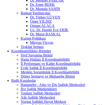
Dr. Mehmet PARLAK
Dr. Emre BERK
Dr. Mustafa ŞAHİN
Başkan Yardımcıları
Dr. Türker GÜVEN
Ömer YILDIZ
Osman ALACA
Uz. Dr. Hanife Ece ERİK
Dr. Murat BAŞKAL
Kurum Politikası
Misyon-Vizyon
Teşkilat Şeması
Koordinatörlükler-Birimler
Sivil Savunma Birimi
Hasta Hakları İl Koordinatörlüğü
İl Performans ve Kalite Koordinatörlüğü
Evde Sağlık İl Koordinatörlüğü
Mesleki Sorumluluk İl Koordinatörlüğü
Döner Sermaye ve Muhasebe Birimi
Bağlı Kuruluşlar
Hastaneler - Ağız ve Diş Sağlığı Merkezleri
İlçe Sağlık Müdürlükleri
Toplum Sağlığı Merkezleri
Aile Sağlığı Merkezleri
Yozgat Sağlıklı Hayat Merkezi