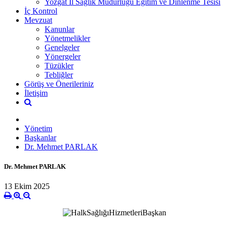
Yozgat İl Sağlık Müdürlüğü Eğitim ve Dinlenme Tesisi
İç Kontrol
Mevzuat
Kanunlar
Yönetmelikler
Genelgeler
Yönergeler
Tüzükler
Tebliğler
Görüş ve Önerileriniz
İletişim
Yönetim
Başkanlar
Dr. Mehmet PARLAK
Dr. Mehmet PARLAK
13 Ekim 2025