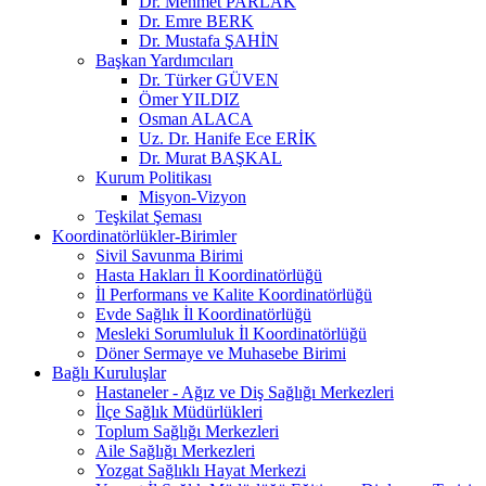
Dr. Mehmet PARLAK
Dr. Emre BERK
Dr. Mustafa ŞAHİN
Başkan Yardımcıları
Dr. Türker GÜVEN
Ömer YILDIZ
Osman ALACA
Uz. Dr. Hanife Ece ERİK
Dr. Murat BAŞKAL
Kurum Politikası
Misyon-Vizyon
Teşkilat Şeması
Koordinatörlükler-Birimler
Sivil Savunma Birimi
Hasta Hakları İl Koordinatörlüğü
İl Performans ve Kalite Koordinatörlüğü
Evde Sağlık İl Koordinatörlüğü
Mesleki Sorumluluk İl Koordinatörlüğü
Döner Sermaye ve Muhasebe Birimi
Bağlı Kuruluşlar
Hastaneler - Ağız ve Diş Sağlığı Merkezleri
İlçe Sağlık Müdürlükleri
Toplum Sağlığı Merkezleri
Aile Sağlığı Merkezleri
Yozgat Sağlıklı Hayat Merkezi