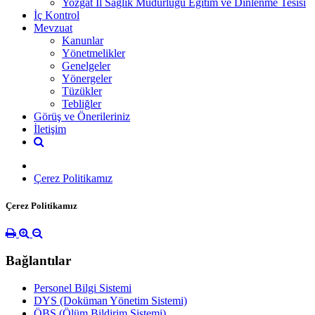
Yozgat İl Sağlık Müdürlüğü Eğitim ve Dinlenme Tesisi
İç Kontrol
Mevzuat
Kanunlar
Yönetmelikler
Genelgeler
Yönergeler
Tüzükler
Tebliğler
Görüş ve Önerileriniz
İletişim
Çerez Politikamız
Çerez Politikamız
Bağlantılar
Personel Bilgi Sistemi
DYS (Doküman Yönetim Sistemi)
ÖBS (Ölüm Bildirim Sistemi)