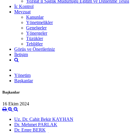
Yozgat İl Sağlık Müdürlüğü Eğitim ve Dinlenme Tesisi
İç Kontrol
Mevzuat
Kanunlar
Yönetmelikler
Genelgeler
Yönergeler
Tüzükler
Tebliğler
Görüş ve Önerileriniz
İletişim
Yönetim
Başkanlar
Başkanlar
16 Ekim 2024
Uz. Dr. Cahit Bekir KAYHAN
Dr. Mehmet PARLAK
Dr. Emre BERK