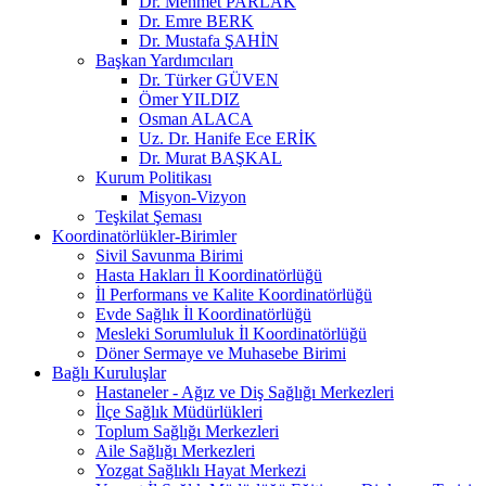
Dr. Mehmet PARLAK
Dr. Emre BERK
Dr. Mustafa ŞAHİN
Başkan Yardımcıları
Dr. Türker GÜVEN
Ömer YILDIZ
Osman ALACA
Uz. Dr. Hanife Ece ERİK
Dr. Murat BAŞKAL
Kurum Politikası
Misyon-Vizyon
Teşkilat Şeması
Koordinatörlükler-Birimler
Sivil Savunma Birimi
Hasta Hakları İl Koordinatörlüğü
İl Performans ve Kalite Koordinatörlüğü
Evde Sağlık İl Koordinatörlüğü
Mesleki Sorumluluk İl Koordinatörlüğü
Döner Sermaye ve Muhasebe Birimi
Bağlı Kuruluşlar
Hastaneler - Ağız ve Diş Sağlığı Merkezleri
İlçe Sağlık Müdürlükleri
Toplum Sağlığı Merkezleri
Aile Sağlığı Merkezleri
Yozgat Sağlıklı Hayat Merkezi