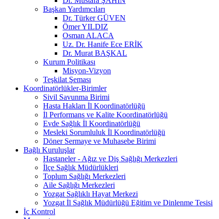
Dr. Mustafa ŞAHİN
Başkan Yardımcıları
Dr. Türker GÜVEN
Ömer YILDIZ
Osman ALACA
Uz. Dr. Hanife Ece ERİK
Dr. Murat BAŞKAL
Kurum Politikası
Misyon-Vizyon
Teşkilat Şeması
Koordinatörlükler-Birimler
Sivil Savunma Birimi
Hasta Hakları İl Koordinatörlüğü
İl Performans ve Kalite Koordinatörlüğü
Evde Sağlık İl Koordinatörlüğü
Mesleki Sorumluluk İl Koordinatörlüğü
Döner Sermaye ve Muhasebe Birimi
Bağlı Kuruluşlar
Hastaneler - Ağız ve Diş Sağlığı Merkezleri
İlçe Sağlık Müdürlükleri
Toplum Sağlığı Merkezleri
Aile Sağlığı Merkezleri
Yozgat Sağlıklı Hayat Merkezi
Yozgat İl Sağlık Müdürlüğü Eğitim ve Dinlenme Tesisi
İç Kontrol