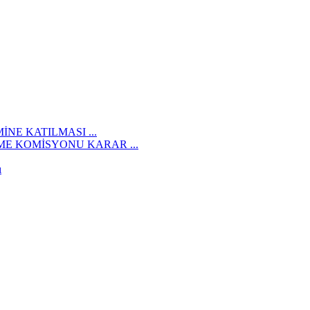
İNE KATILMASI ...
E KOMİSYONU KARAR ...
ı