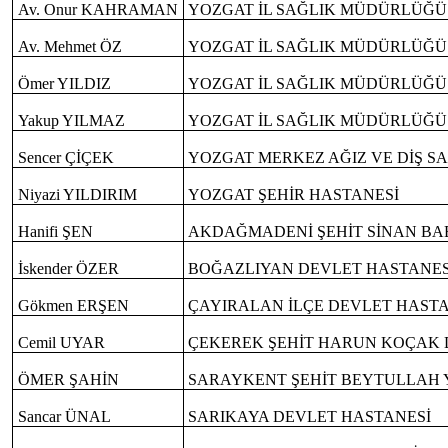
Av. Onur KAHRAMAN
YOZGAT İL SAĞLIK MÜDÜRLÜĞÜ
Av. Mehmet ÖZ
YOZGAT İL SAĞLIK MÜDÜRLÜĞÜ
Ömer YILDIZ
YOZGAT İL SAĞLIK MÜDÜRLÜĞÜ
Yakup YILMAZ
YOZGAT İL SAĞLIK MÜDÜRLÜĞÜ
Sencer ÇİÇEK
YOZGAT MERKEZ AĞIZ VE DİŞ SA
Niyazi YILDIRIM
YOZGAT ŞEHİR HASTANESİ
Hanifi ŞEN
AKDAĞMADENİ ŞEHİT SİNAN BA
İskender ÖZER
BOĞAZLIYAN DEVLET HASTANES
Gökmen ERŞEN
ÇAYIRALAN İLÇE DEVLET HASTA
Cemil UYAR
ÇEKEREK ŞEHİT HARUN KOÇAK 
ÖMER ŞAHİN
SARAYKENT ŞEHİT BEYTULLAH 
Sancar ÜNAL
SARIKAYA DEVLET HASTANESİ