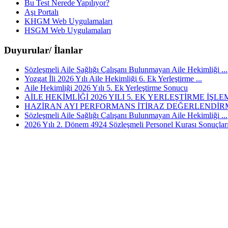
Bu Test Nerede Yapılıyor?
Aşı Portalı
KHGM Web Uygulamaları
HSGM Web Uygulamaları
Duyurular/ İlanlar
Sözleşmeli Aile Sağlığı Çalışanı Bulunmayan Aile Hekimliği ...
Yozgat İli 2026 Yılı Aile Hekimliği 6. Ek Yerleştirme ...
Aile Hekimliği 2026 Yılı 5. Ek Yerleştirme Sonucu
AİLE HEKİMLİĞİ 2026 YILI 5. EK YERLEŞTİRME İŞLEM
HAZİRAN AYI PERFORMANS İTİRAZ DEĞERLENDİRM
Sözleşmeli Aile Sağlığı Çalışanı Bulunmayan Aile Hekimliği ...
2026 Yılı 2. Dönem 4924 Sözleşmeli Personel Kurası Sonuçlar