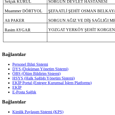
Selçuk KURUL
SORGUN DEVLET HASTANESİ
Muammer DÖRTYOL
ŞEFAATLİ ŞEHİT OSMAN BELKAY
Ali PAKER
SORGUN AĞIZ VE DİŞ SAĞLIĞI M
YOZGAT YERKÖY ŞEHİT KORGEN
Rasim AYGAR
Bağlantılar
Personel Bilgi Sistemi
DYS (Doküman Yönetim Sistemi)
ÖBS (Ölüm Bildirim Sistemi)
HSYS (Halk Sağlığı Yönetim Sistemi)
EKİP Portal (Entegre Kurumsal İşlem Platformu)
EKİP
E-Posta Sağlık
Bağlantılar
Kimlik Paylaşım Sistemi (KPS)