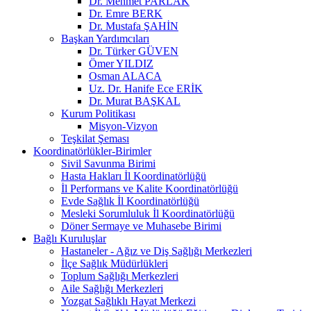
Dr. Mehmet PARLAK
Dr. Emre BERK
Dr. Mustafa ŞAHİN
Başkan Yardımcıları
Dr. Türker GÜVEN
Ömer YILDIZ
Osman ALACA
Uz. Dr. Hanife Ece ERİK
Dr. Murat BAŞKAL
Kurum Politikası
Misyon-Vizyon
Teşkilat Şeması
Koordinatörlükler-Birimler
Sivil Savunma Birimi
Hasta Hakları İl Koordinatörlüğü
İl Performans ve Kalite Koordinatörlüğü
Evde Sağlık İl Koordinatörlüğü
Mesleki Sorumluluk İl Koordinatörlüğü
Döner Sermaye ve Muhasebe Birimi
Bağlı Kuruluşlar
Hastaneler - Ağız ve Diş Sağlığı Merkezleri
İlçe Sağlık Müdürlükleri
Toplum Sağlığı Merkezleri
Aile Sağlığı Merkezleri
Yozgat Sağlıklı Hayat Merkezi