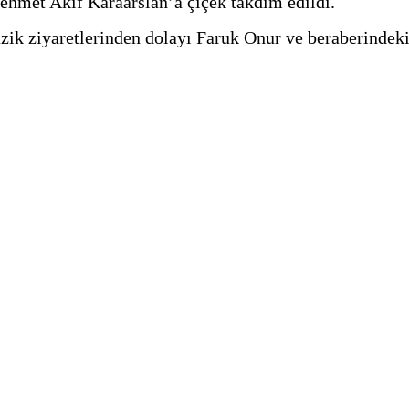
ehmet Akif Karaarslan’a çiçek takdim edildi.
 ziyaretlerinden dolayı Faruk Onur ve beraberindeki mi