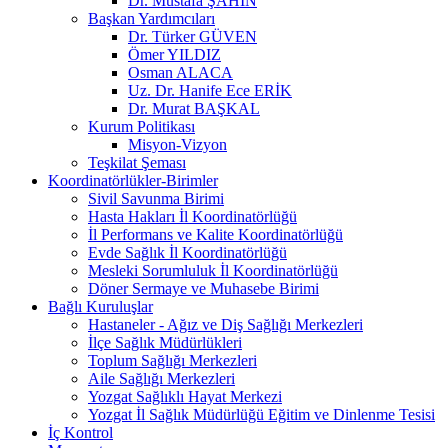
Dr. Mustafa ŞAHİN
Başkan Yardımcıları
Dr. Türker GÜVEN
Ömer YILDIZ
Osman ALACA
Uz. Dr. Hanife Ece ERİK
Dr. Murat BAŞKAL
Kurum Politikası
Misyon-Vizyon
Teşkilat Şeması
Koordinatörlükler-Birimler
Sivil Savunma Birimi
Hasta Hakları İl Koordinatörlüğü
İl Performans ve Kalite Koordinatörlüğü
Evde Sağlık İl Koordinatörlüğü
Mesleki Sorumluluk İl Koordinatörlüğü
Döner Sermaye ve Muhasebe Birimi
Bağlı Kuruluşlar
Hastaneler - Ağız ve Diş Sağlığı Merkezleri
İlçe Sağlık Müdürlükleri
Toplum Sağlığı Merkezleri
Aile Sağlığı Merkezleri
Yozgat Sağlıklı Hayat Merkezi
Yozgat İl Sağlık Müdürlüğü Eğitim ve Dinlenme Tesisi
İç Kontrol