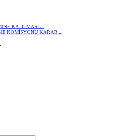
İNE KATILMASI ...
E KOMİSYONU KARAR ...
ı