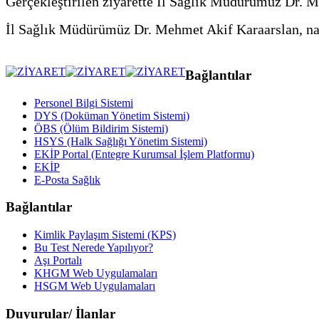
Gerçekleştirilen ziyarette İl Sağlık Müdürümüz Dr. M
İl Sağlık Müdürümüz Dr. Mehmet Akif Karaarslan, nazik
Bağlantılar
Personel Bilgi Sistemi
DYS (Doküman Yönetim Sistemi)
ÖBS (Ölüm Bildirim Sistemi)
HSYS (Halk Sağlığı Yönetim Sistemi)
EKİP Portal (Entegre Kurumsal İşlem Platformu)
EKİP
E-Posta Sağlık
Bağlantılar
Kimlik Paylaşım Sistemi (KPS)
Bu Test Nerede Yapılıyor?
Aşı Portalı
KHGM Web Uygulamaları
HSGM Web Uygulamaları
Duyurular/ İlanlar