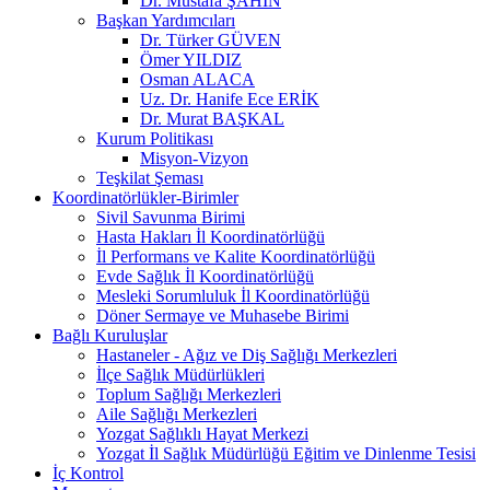
Dr. Mustafa ŞAHİN
Başkan Yardımcıları
Dr. Türker GÜVEN
Ömer YILDIZ
Osman ALACA
Uz. Dr. Hanife Ece ERİK
Dr. Murat BAŞKAL
Kurum Politikası
Misyon-Vizyon
Teşkilat Şeması
Koordinatörlükler-Birimler
Sivil Savunma Birimi
Hasta Hakları İl Koordinatörlüğü
İl Performans ve Kalite Koordinatörlüğü
Evde Sağlık İl Koordinatörlüğü
Mesleki Sorumluluk İl Koordinatörlüğü
Döner Sermaye ve Muhasebe Birimi
Bağlı Kuruluşlar
Hastaneler - Ağız ve Diş Sağlığı Merkezleri
İlçe Sağlık Müdürlükleri
Toplum Sağlığı Merkezleri
Aile Sağlığı Merkezleri
Yozgat Sağlıklı Hayat Merkezi
Yozgat İl Sağlık Müdürlüğü Eğitim ve Dinlenme Tesisi
İç Kontrol