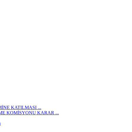
İNE KATILMASI ...
E KOMİSYONU KARAR ...
ı