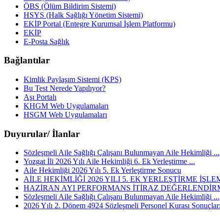
ÖBS (Ölüm Bildirim Sistemi)
HSYS (Halk Sağlığı Yönetim Sistemi)
EKİP Portal (Entegre Kurumsal İşlem Platformu)
EKİP
E-Posta Sağlık
Bağlantılar
Kimlik Paylaşım Sistemi (KPS)
Bu Test Nerede Yapılıyor?
Aşı Portalı
KHGM Web Uygulamaları
HSGM Web Uygulamaları
Duyurular/ İlanlar
Sözleşmeli Aile Sağlığı Çalışanı Bulunmayan Aile Hekimliği ...
Yozgat İli 2026 Yılı Aile Hekimliği 6. Ek Yerleştirme ...
Aile Hekimliği 2026 Yılı 5. Ek Yerleştirme Sonucu
AİLE HEKİMLİĞİ 2026 YILI 5. EK YERLEŞTİRME İŞLEM
HAZİRAN AYI PERFORMANS İTİRAZ DEĞERLENDİRM
Sözleşmeli Aile Sağlığı Çalışanı Bulunmayan Aile Hekimliği ...
2026 Yılı 2. Dönem 4924 Sözleşmeli Personel Kurası Sonuçlar