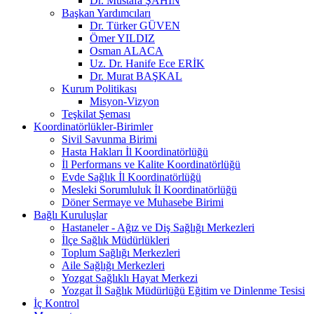
Dr. Mustafa ŞAHİN
Başkan Yardımcıları
Dr. Türker GÜVEN
Ömer YILDIZ
Osman ALACA
Uz. Dr. Hanife Ece ERİK
Dr. Murat BAŞKAL
Kurum Politikası
Misyon-Vizyon
Teşkilat Şeması
Koordinatörlükler-Birimler
Sivil Savunma Birimi
Hasta Hakları İl Koordinatörlüğü
İl Performans ve Kalite Koordinatörlüğü
Evde Sağlık İl Koordinatörlüğü
Mesleki Sorumluluk İl Koordinatörlüğü
Döner Sermaye ve Muhasebe Birimi
Bağlı Kuruluşlar
Hastaneler - Ağız ve Diş Sağlığı Merkezleri
İlçe Sağlık Müdürlükleri
Toplum Sağlığı Merkezleri
Aile Sağlığı Merkezleri
Yozgat Sağlıklı Hayat Merkezi
Yozgat İl Sağlık Müdürlüğü Eğitim ve Dinlenme Tesisi
İç Kontrol