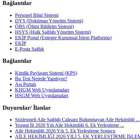
Bağlantılar
Personel Bilgi Sistemi
DYS (Doküman Yönetim Sistemi)
ÖBS (Ölüm Bildirim Sistemi)
HSYS (Halk Sağlığı Yönetim Sistemi)
EKİP Portal (Entegre Kurumsal İşlem Platformu)
EKİP
E-Posta Sağlık
Bağlantılar
Kimlik Paylaşım Sistemi (KPS)
Bu Test Nerede Yapılıyor?
Aşı Portalı
KHGM Web Uygulamaları
HSGM Web Uygulamaları
Duyurular/ İlanlar
Sözleşmeli Aile Sağlığı Çalışanı Bulunmayan Aile Hekimliği ...
Yozgat İli 2026 Yılı Aile Hekimliği 6. Ek Yerleştirme ...
Aile Hekimliği 2026 Yılı 5. Ek Yerleştirme Sonucu
AİLE HEKİMLİĞİ 2026 YILI 5. EK YERLEŞTİRME İŞLEM