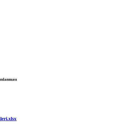
yınlanması
eri.xlsx