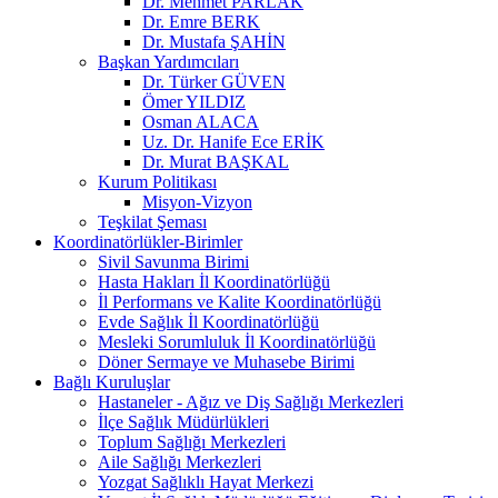
Dr. Mehmet PARLAK
Dr. Emre BERK
Dr. Mustafa ŞAHİN
Başkan Yardımcıları
Dr. Türker GÜVEN
Ömer YILDIZ
Osman ALACA
Uz. Dr. Hanife Ece ERİK
Dr. Murat BAŞKAL
Kurum Politikası
Misyon-Vizyon
Teşkilat Şeması
Koordinatörlükler-Birimler
Sivil Savunma Birimi
Hasta Hakları İl Koordinatörlüğü
İl Performans ve Kalite Koordinatörlüğü
Evde Sağlık İl Koordinatörlüğü
Mesleki Sorumluluk İl Koordinatörlüğü
Döner Sermaye ve Muhasebe Birimi
Bağlı Kuruluşlar
Hastaneler - Ağız ve Diş Sağlığı Merkezleri
İlçe Sağlık Müdürlükleri
Toplum Sağlığı Merkezleri
Aile Sağlığı Merkezleri
Yozgat Sağlıklı Hayat Merkezi