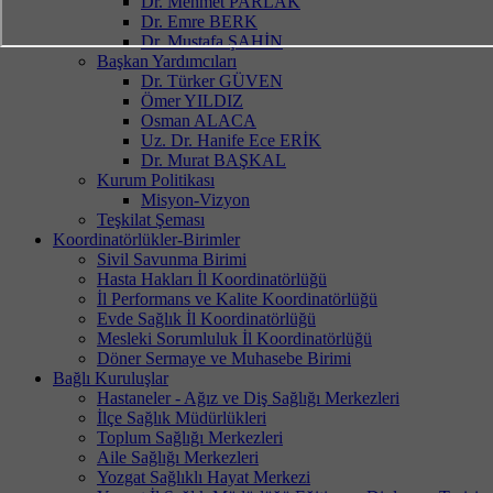
Dr. Mehmet PARLAK
Dr. Emre BERK
Dr. Mustafa ŞAHİN
Başkan Yardımcıları
Dr. Türker GÜVEN
Ömer YILDIZ
Osman ALACA
Uz. Dr. Hanife Ece ERİK
Dr. Murat BAŞKAL
Kurum Politikası
Misyon-Vizyon
Teşkilat Şeması
Koordinatörlükler-Birimler
Sivil Savunma Birimi
Hasta Hakları İl Koordinatörlüğü
İl Performans ve Kalite Koordinatörlüğü
Evde Sağlık İl Koordinatörlüğü
Mesleki Sorumluluk İl Koordinatörlüğü
Döner Sermaye ve Muhasebe Birimi
Bağlı Kuruluşlar
Hastaneler - Ağız ve Diş Sağlığı Merkezleri
İlçe Sağlık Müdürlükleri
Toplum Sağlığı Merkezleri
Aile Sağlığı Merkezleri
Yozgat Sağlıklı Hayat Merkezi