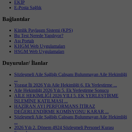
EKİP
E-Posta Sağlık
Bağlantılar
Kimlik Paylaşım Sistemi (KPS)
Bu Test Nerede Yapılıyor?
Aşı Portalı
KHGM Web Uygulamaları
HSGM Web Uygulamaları
Duyurular/ İlanlar
Sözleşmeli Aile Sağlığı Çalışanı Bulunmayan Aile Hekimliği
...
Yozgat İli 2026 Yılı Aile Hekimliği 6. Ek Yerleştirme ...
Aile Hekimliği 2026 Yılı 5. Ek Yerleştirme Sonucu
AİLE HEKİMLİĞİ 2026 YILI 5. EK YERLEŞTİRME
İŞLEMİNE KATILMASI ...
HAZİRAN AYI PERFORMANS İTİRAZ
DEĞERLENDİRME KOMİSYONU KARAR ...
Sözleşmeli Aile Sağlığı Çalışanı Bulunmayan Aile Hekimliği
...
2026 Yılı 2. Dönem 4924 Sözleşmeli Personel Kurası