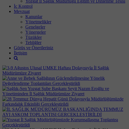
Yozgat İl Sağlık Müdürlüğü Eğitim ve Dinlenme Tesisi
İç Kontrol
Mevzuat
Kanunlar
Yönetmelikler
Genelgeler
Yönergeler
Tüzükler
Tebliğler
Görüş ve Önerileriniz
İletişim