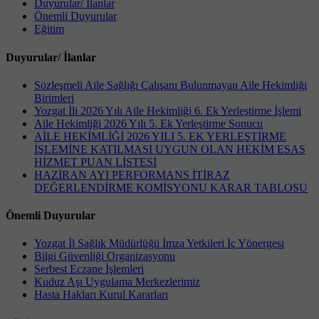
Duyurular/ İlanlar
Önemli Duyurular
Eğitim
Duyurular/ İlanlar
Sözleşmeli Aile Sağlığı Çalışanı Bulunmayan Aile Hekimliği
Birimleri
Yozgat İli 2026 Yılı Aile Hekimliği 6. Ek Yerleştirme İşlemi
Aile Hekimliği 2026 Yılı 5. Ek Yerleştirme Sonucu
AİLE HEKİMLİĞİ 2026 YILI 5. EK YERLEŞTİRME
İŞLEMİNE KATILMASI UYGUN OLAN HEKİM ESAS
HİZMET PUAN LİSTESİ
HAZİRAN AYI PERFORMANS İTİRAZ
DEĞERLENDİRME KOMİSYONU KARAR TABLOSU
Önemli Duyurular
Yozgat İl Sağlık Müdürlüğü İmza Yetkileri İç Yönergesi
Bilgi Güvenliği Organizasyonu
Serbest Eczane İşlemleri
Kuduz Aşı Uygulama Merkezlerimiz
Hasta Hakları Kurul Kararları